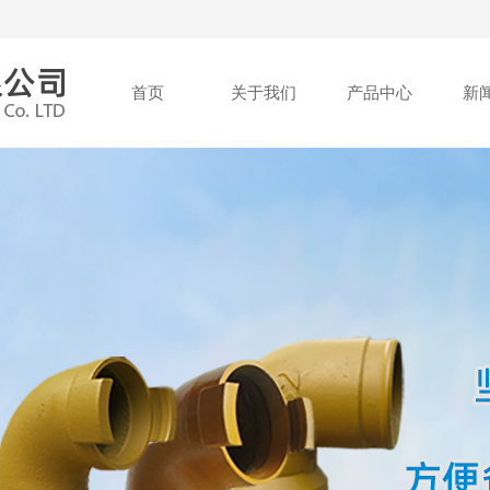
首页
关于我们
产品中心
新