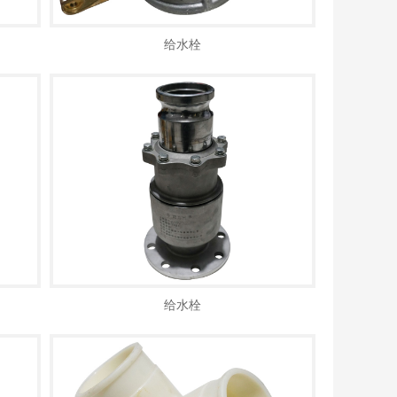
给水栓
给水栓