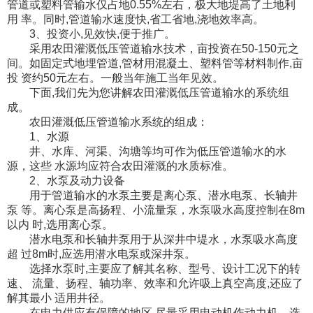
管道或塑料管输水仅占地0.55%左右，极大地堤高了土地利
用 率。同时,管道输水速度快,省工省地,浇地效率高。
3、投资小,见效快,便于推广。
采用农田灌溉低压管道输水技术，亩投资在50-150元之
间。如固定式地埋管道,管材用混凝土、塑料管等材料制作,亩
投 资约50元左右。一般当年施工当年见效。
下面,我们先为您讲解农田灌溉低压管道输水的系统组
成。
农田灌溉低压管道输水系统的组成：
1、水源
井、水库、河渠、沟塘等均可作为低压管道输水的水
源，这些 水源均应符合农田灌溉的水质标准。
2、水泵及动力设备
用于管道输水的水泵主要是离心泵、潜水电泵、长轴井
泵 等。离心泵是高扬程、小流量泵，水泵吸水高度控制在8m
以内 时,选用离心泵。
潜水电泵和长轴井泵用于从深井中堤水，水泵吸水高度
超 过8m时,应选用潜水电泵或深井泵。
选择水泵时,主要应了解其名称、型号、设计工况下的转
速、 流量、扬程、轴功率、效率和允许吸上真空高度,还应了
解其最小 适用井径。
在电力供应有保障的地区,尽量采用电动机作动力机。选