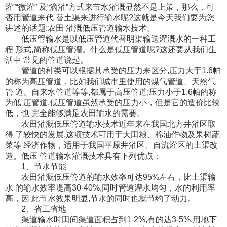
灌”“微灌” 及“滴灌”方式来节水灌溉显然不是上策，那么，可
否用管道来代 替土渠来进行输水呢?这就是今天我们要为您
讲述的话题:农田 灌溉低压管道输水技术。
低压管输水是以低压管道代替明渠输送灌溉水的一种工
程 形式,简称低压管灌。什么是低压管道呢?这还要从我们生
活中 常见的管道说起。
管道的种类可以根据其承受的压力来区分,压力大于1.6帕
的称为高压管道，比如我们城市里使用的煤气管道、天然气
管 道、自来水管道等等,都属于高压管道;压力小于1.6帕的称
为低 压管道,低压管道虽然承受的压力小，但是它的造价比较
低，也 完全能够满足农田输水的需要。
农田灌溉低压管道输水技术近年来在我国北方井灌区取
得 了较快的发展,这项技术可用于大田粮、棉油作物及果树蔬
菜等 经济作物，适用于我国平原井灌区、自流灌区的土渠改
造。低压 管道输水灌溉技术具有下列优点：
1、节水节能
农田灌溉低压管道的输水效率可达95%左右，比土渠输
水 的输水效率堤高30-40%,同时管道灌水均匀，水的利用率
高，因 此节水效果明显,节水的同时也就节约了动力。
2、省工省地
渠道输水时田间渠道面积占到1-2%,有的达3-5%,用地下